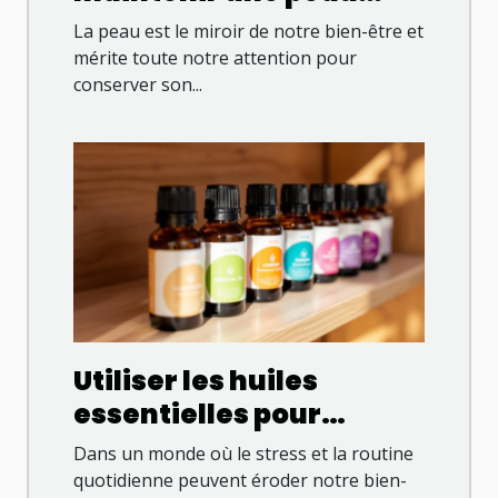
hydratée en toute
La peau est le miroir de notre bien-être et
saison
mérite toute notre attention pour
conserver son...
Utiliser les huiles
essentielles pour
améliorer le bien-être
Dans un monde où le stress et la routine
familial
quotidienne peuvent éroder notre bien-