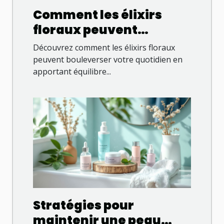
Comment les élixirs
floraux peuvent
transformer votre bien-
Découvrez comment les élixirs floraux
être ?
peuvent bouleverser votre quotidien en
apportant équilibre...
Stratégies pour
maintenir une peau