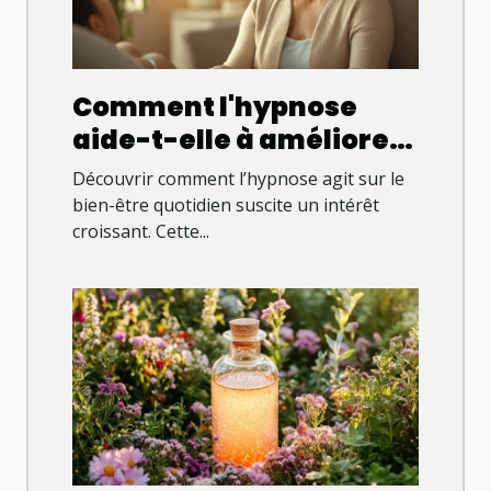
Comment l'hypnose
aide-t-elle à améliorer
le bien-être quotidien ?
Découvrir comment l’hypnose agit sur le
bien-être quotidien suscite un intérêt
croissant. Cette...