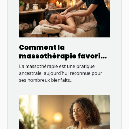
Comment la
massothérapie favorise
le bien-être général ?
La massothérapie est une pratique
ancestrale, aujourd’hui reconnue pour
ses nombreux bienfaits...