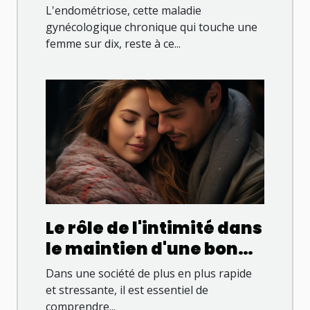
L'endométriose, cette maladie
gynécologique chronique qui touche une
femme sur dix, reste à ce...
Le rôle de l'intimité dans
le maintien d'une bonne
santé mentale
Dans une société de plus en plus rapide
et stressante, il est essentiel de
comprendre...