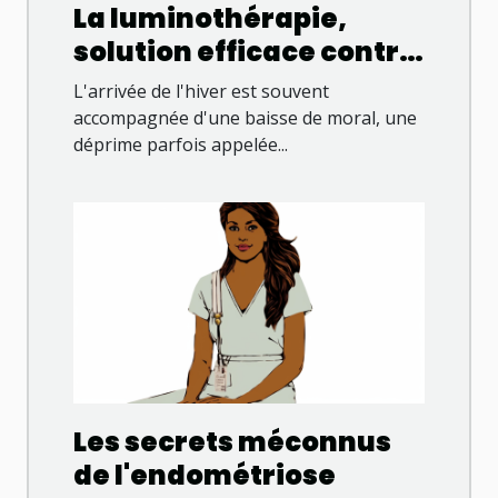
La luminothérapie,
solution efficace contre
la déprime hivernale
L'arrivée de l'hiver est souvent
accompagnée d'une baisse de moral, une
déprime parfois appelée...
Les secrets méconnus
de l'endométriose