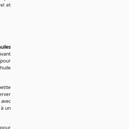
el et
huiles
Avant
 pour
huile
etite
erver
 avec
 à un
 pour