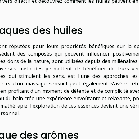
nivers olfactif et découvrez comment les huiles peuvent enr
iaques des huiles
sont réputées pour leurs propriétés bénéfiques sur la s
ssèdent des composés qui peuvent influencer positiveme
bles dons de la nature, sont utilisées depuis des millénaires
. Diverses méthodes permettent de bénéficier de leurs ver
ômes qui stimulent les sens, est l'une des approches les
ale lors d'un massage sensuel peut également s'avérer êt
t en profitant d'un moment de détente et de complicité ave
eau du bain crée une expérience envoûtante et relaxante, pr
omathérapie, l'exploration de ces essences devient une véri
ersonnel.
ique des arômes