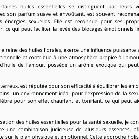
taines huiles essentielles se distinguent par leurs v
vec son parfum suave et envoûtant, est souvent recomm
s énergies sexuelles. Elle est reconnue pour ses propr
r, ce qui peut faciliter la levée des blocages émotionnels li
a reine des huiles florales, exerce une influence puissante s
émotionnelle et contribue à une atmosphère propice à l'amou
e d'huile de l'amour, possède un arôme exotique qui peut
terreux, est réputée pour son efficacité à équilibrer les ém
 ainsi un environnement idéal pour l'expression de la sexua
élèbre pour son effet chauffant et tonifiant, ce qui peut ai
isation des huiles essentielles pour la santé sexuelle, je con
dire une combinaison judicieuse de plusieurs essences, af
te sur le plan physique et émotionnel. Cette approche holis