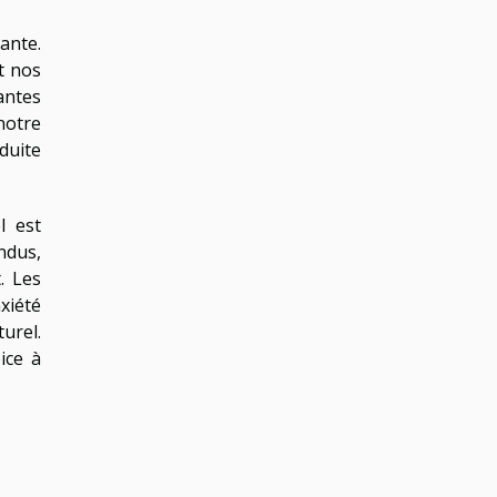
ante.
t nos
antes
 notre
duite
l est
ndus,
. Les
xiété
turel.
ice à