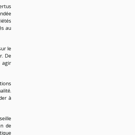
ertus
andée
iétés
és au
ur le
r. De
 agir
otions
lité.
der à
seille
in de
tique