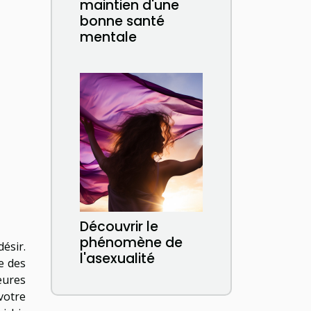
maintien d'une
bonne santé
mentale
Découvrir le
phénomène de
ésir.
l'asexualité
e des
eures
votre