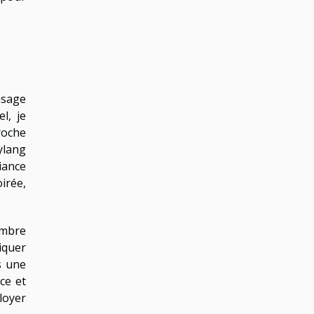
usage
l, je
roche
ylang
iance
oirée,
embre
iquer
s une
ce et
loyer