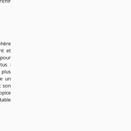
ichir
phère
nt et
 pour
tus :
 plus
re un
c son
opice
table