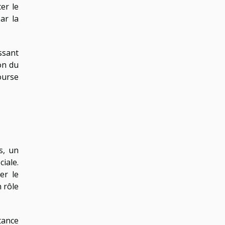
er le
ar la
ssant
on du
course
s, un
iale.
er le
 rôle
tance