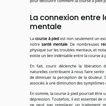
pour découvrir comment la course à pied pou
La connexion entre l
mentale
La
course à pied
est non seulement un exce
notre
santé mentale
. De nombreuses
re
physique sur les troubles mentaux, et no
existe un lien indéniable entre la course à 
En fait, courir déclenche la libération d
naturelles contribuent à nous faire sentir
de diminuer la perception de la douleur.
associés à une diminution des symptômes d
En somme, la course à pied pourrait être un
dépression. Toutefois, il est essentiel de 
ne peut pas remplacer un traitement mé