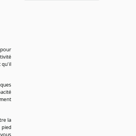
 pour
ivité
 qu'il
iques
acité
ement
re la
 pied
 vous