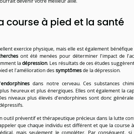
rrait devenir votre meilleur allié.
a course à pied et la santé
llent exercice physique, mais elle est également bénéfique
cherches
ont été menées pour déterminer l'impact de l'act
tamment la
dépression
. Les résultats de ces études suggèrent
pied et l'amélioration des
symptômes
de la dépression.
'
endorphines
dans notre cerveau. Ces substances chim
 plus heureux et plus énergiques. Elles ont également la cap
 Des niveaux plus élevés d'endorphines sont donc général
épressifs.
 outil préventif et thérapeutique précieux dans la lutte cont
rappeler que chaque individu est différent et que la course à
dical, mais seulement le compléter. Par conséquent, si