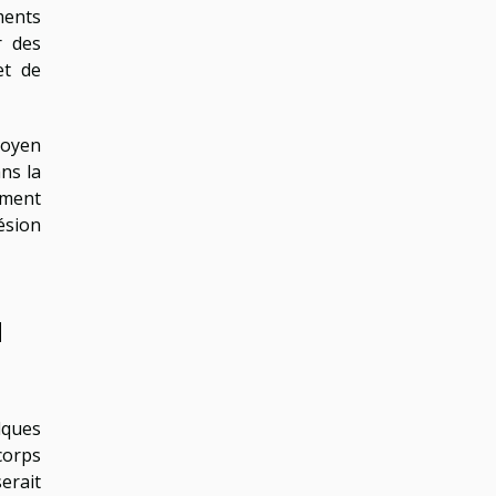
ments
r des
et de
moyen
ns la
ement
ésion
a
lques
corps
erait