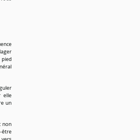
uence
ulager
 pied
néral
guler
 elle
re un
t non
-être
 vers