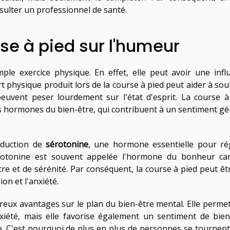
nsulter un professionnel de santé.
se à pied sur l'humeur
ple exercice physique. En effet, elle peut avoir une infl
ort physique produit lors de la course à pied peut aider à so
peuvent peser lourdement sur l'état d'esprit. La course à
s hormones du bien-être, qui contribuent à un sentiment gé
roduction de
sérotonine
, une hormone essentielle pour ré
érotonine est souvent appelée l'hormone du bonheur car
re et de sérénité. Par conséquent, la course à pied peut êt
on et l'anxiété.
eux avantages sur le plan du bien-être mental. Elle perme
xiété, mais elle favorise également un sentiment de bien
ne. C'est pourquoi de plus en plus de personnes se tournent