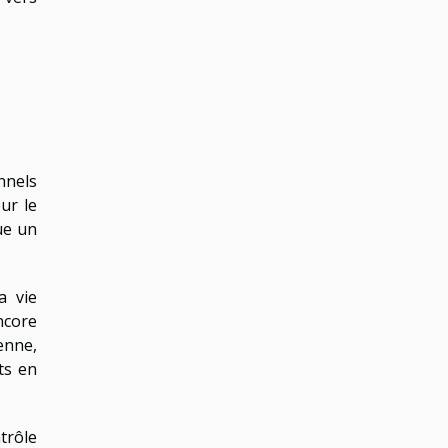
nnels
ur le
ue un
a vie
encore
ienne,
ts en
trôle