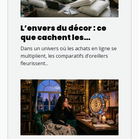
L’envers du décor : ce
que cachent les
comparatifs d’oreillers
Dans un univers où les achats en ligne se
en ligne
multiplient, les comparatifs d’oreillers
fleurissent...