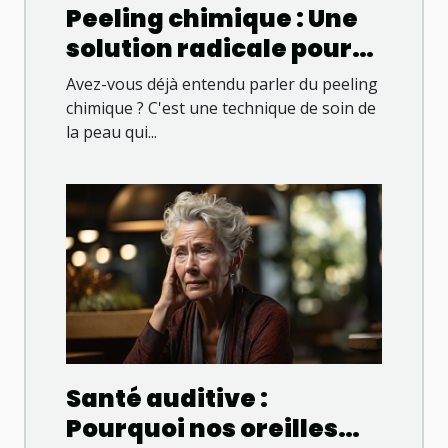
Peeling chimique : Une
solution radicale pour
une peau éclatante
Avez-vous déjà entendu parler du peeling
chimique ? C'est une technique de soin de
la peau qui...
Santé auditive :
Pourquoi nos oreilles