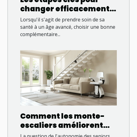
changer efficacement
de complémentaire
Lorsqu'il s'agit de prendre soin de sa
santé sénior
santé à un âge avancé, choisir une bonne
complémentaire...
Comment les monte-
escaliers améliorent
l'autonomie des seniors
La question de l'autonomie des seniors