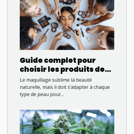
Guide complet pour
choisir les produits de
maquillage adaptés à
Le maquillage sublime la beauté
chaque type de peau
naturelle, mais il doit s’adapter à chaque
type de peau pour...