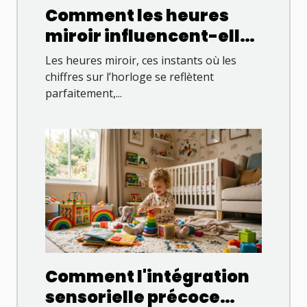
Comment les heures
miroir influencent-elles
votre quotidien ?
Les heures miroir, ces instants où les
chiffres sur l’horloge se reflètent
parfaitement,...
Comment l'intégration
sensorielle précoce