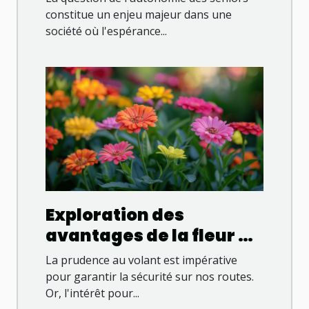
constitue un enjeu majeur dans une
société où l'espérance...
Exploration des
avantages de la fleur de
CBG sans THC pour les
La prudence au volant est impérative
conducteurs
pour garantir la sécurité sur nos routes.
Or, l'intérêt pour...