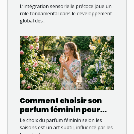
favorise le
L’intégration sensorielle précoce joue un
développement
rôle fondamental dans le développement
global des...
enfantin ?
Comment choisir son
parfum féminin pour
chaque saison ?
Le choix du parfum féminin selon les
saisons est un art subtil, influencé par les