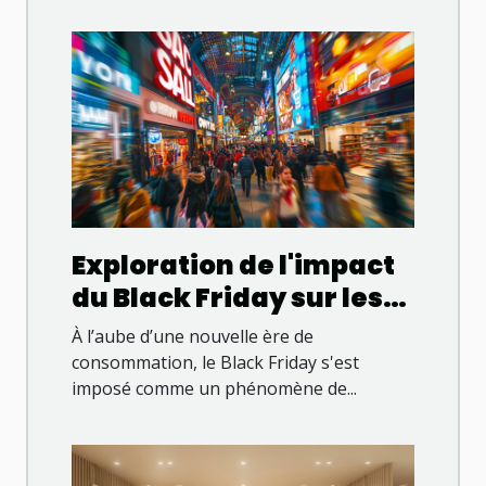
Exploration de l'impact
du Black Friday sur les
tendances de
À l’aube d’une nouvelle ère de
consommation
consommation, le Black Friday s'est
imposé comme un phénomène de...