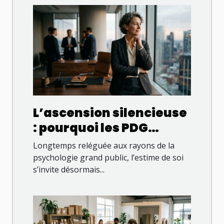
L’ascension silencieuse
: pourquoi les PDG
valorisent améliorer
Longtemps reléguée aux rayons de la
son estime de soi dans
psychologie grand public, l’estime de soi
s’invite désormais...
le leadership