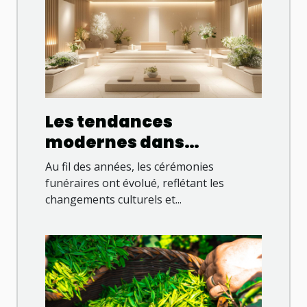
Les tendances
modernes dans
l'organisation des
Au fil des années, les cérémonies
cérémonies funéraires
funéraires ont évolué, reflétant les
changements culturels et...