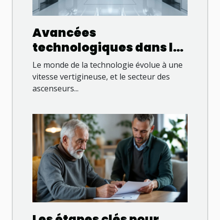
Avancées
technologiques dans les
ascenseurs
Le monde de la technologie évolue à une
domestiques pour
vitesse vertigineuse, et le secteur des
ascenseurs...
l'autonomie à domicile
Les étapes clés pour