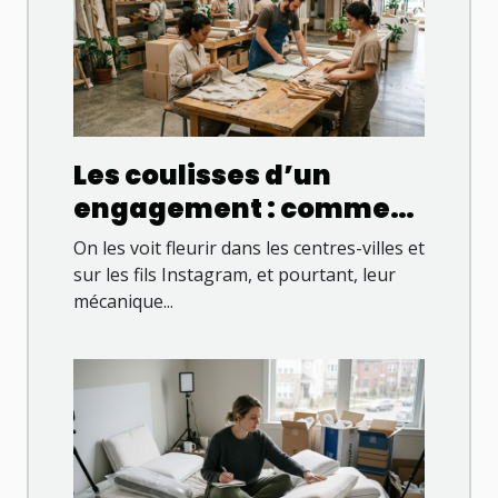
Les coulisses d’un
engagement : comment
une boutique
On les voit fleurir dans les centres-villes et
responsable change la
sur les fils Instagram, et pourtant, leur
mécanique...
donne