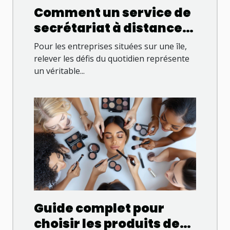
Comment un service de
secrétariat à distance
booste les entreprises
Pour les entreprises situées sur une île,
insulaires ?
relever les défis du quotidien représente
un véritable...
Guide complet pour
choisir les produits de