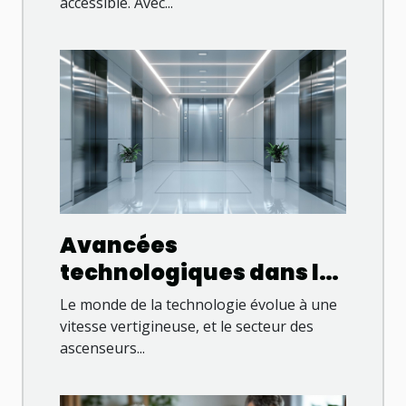
accessible. Avec...
Avancées
technologiques dans les
ascenseurs
Le monde de la technologie évolue à une
domestiques pour
vitesse vertigineuse, et le secteur des
ascenseurs...
l'autonomie à domicile