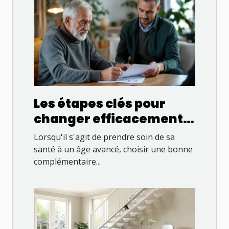
Les étapes clés pour
changer efficacement
de complémentaire
Lorsqu'il s'agit de prendre soin de sa
santé sénior
santé à un âge avancé, choisir une bonne
complémentaire...