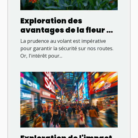
Exploration des
avantages de la fleur de
CBG sans THC pour les
La prudence au volant est impérative
conducteurs
pour garantir la sécurité sur nos routes.
Or, l'intérêt pour...