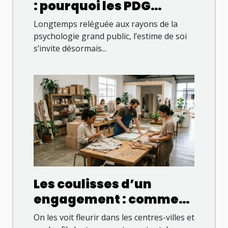
: pourquoi les PDG
valorisent améliorer
Longtemps reléguée aux rayons de la
son estime de soi dans
psychologie grand public, l’estime de soi
s’invite désormais...
le leadership
Les coulisses d’un
engagement : comment
une boutique
On les voit fleurir dans les centres-villes et