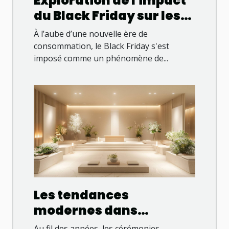
Exploration de l'impact
du Black Friday sur les
tendances de
À l’aube d’une nouvelle ère de
consommation
consommation, le Black Friday s'est
imposé comme un phénomène de...
Les tendances
modernes dans
l'organisation des
Au fil des années, les cérémonies