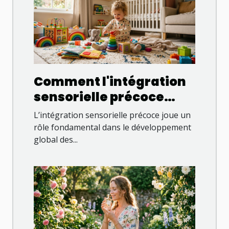
Comment l'intégration
sensorielle précoce
favorise le
L’intégration sensorielle précoce joue un
développement
rôle fondamental dans le développement
global des...
enfantin ?