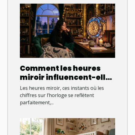
Comment les heures
miroir influencent-elles
votre quotidien ?
Les heures miroir, ces instants où les
chiffres sur l’horloge se reflètent
parfaitement,...