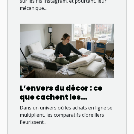
responsable change la
sur les fils Instagram, et pourtant, leur
mécanique...
donne
L’envers du décor : ce
que cachent les
comparatifs d’oreillers
Dans un univers où les achats en ligne se
en ligne
multiplient, les comparatifs d’oreillers
fleurissent...