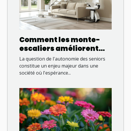
Comment les monte-
escaliers améliorent
l'autonomie des seniors
La question de l'autonomie des seniors
constitue un enjeu majeur dans une
société où l'espérance...