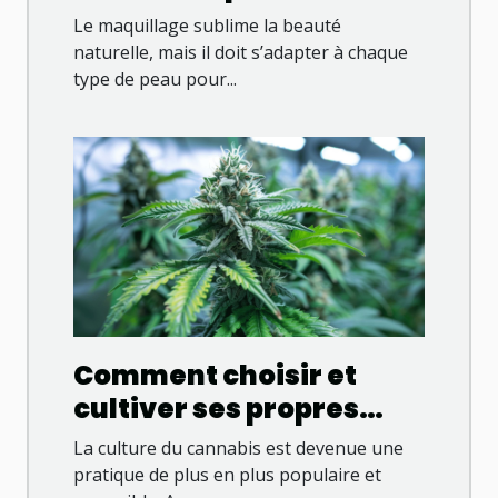
maquillage adaptés à
Le maquillage sublime la beauté
chaque type de peau
naturelle, mais il doit s’adapter à chaque
type de peau pour...
Comment choisir et
cultiver ses propres
variétés de cannabis en
La culture du cannabis est devenue une
2023
pratique de plus en plus populaire et