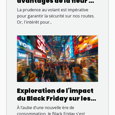
avantages de la fleur de
CBG sans THC pour les
La prudence au volant est impérative
conducteurs
pour garantir la sécurité sur nos routes.
Or, l'intérêt pour...
Exploration de l'impact
du Black Friday sur les
tendances de
À l’aube d’une nouvelle ère de
consommation
consommation, le Black Friday s'est