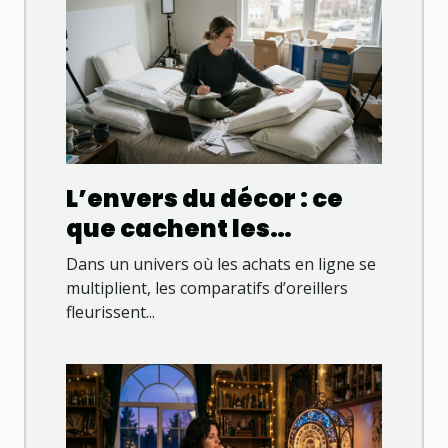
L’envers du décor : ce
que cachent les
comparatifs d’oreillers
Dans un univers où les achats en ligne se
en ligne
multiplient, les comparatifs d’oreillers
fleurissent...