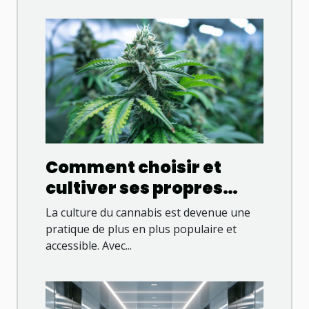
Comment choisir et
cultiver ses propres
variétés de cannabis en
La culture du cannabis est devenue une
2023
pratique de plus en plus populaire et
accessible. Avec...