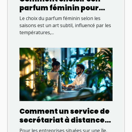
parfum féminin pour
chaque saison ?
Le choix du parfum féminin selon les
saisons est un art subtil, influencé par les
températures,...
Comment un service de
secrétariat à distance
booste les entreprises
Pour les entreprises situées sur une île,