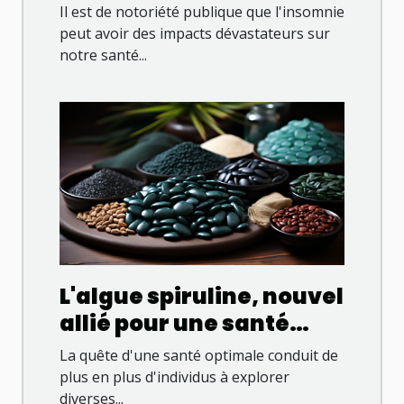
intestinale
Il est de notoriété publique que l'insomnie
peut avoir des impacts dévastateurs sur
notre santé...
L'algue spiruline, nouvel
allié pour une santé
optimale?
La quête d'une santé optimale conduit de
plus en plus d'individus à explorer
diverses...