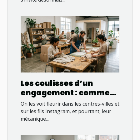
le leadership
Les coulisses d’un
engagement : comment
une boutique
On les voit fleurir dans les centres-villes et
responsable change la
sur les fils Instagram, et pourtant, leur
mécanique...
donne