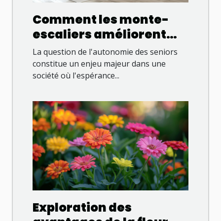
Comment les monte-
escaliers améliorent
l'autonomie des seniors
La question de l'autonomie des seniors
constitue un enjeu majeur dans une
société où l'espérance...
Exploration des