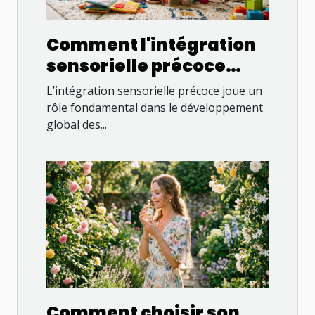
Comment l'intégration
sensorielle précoce
favorise le
L’intégration sensorielle précoce joue un
développement
rôle fondamental dans le développement
global des...
enfantin ?
Comment choisir son