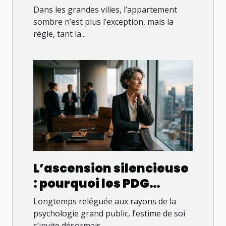
lumière dans un
Dans les grandes villes, l’appartement
appartement
sombre n’est plus l’exception, mais la
règle, tant la...
L’ascension silencieuse
: pourquoi les PDG
valorisent améliorer
Longtemps reléguée aux rayons de la
son estime de soi dans
psychologie grand public, l’estime de soi
s’invite désormais...