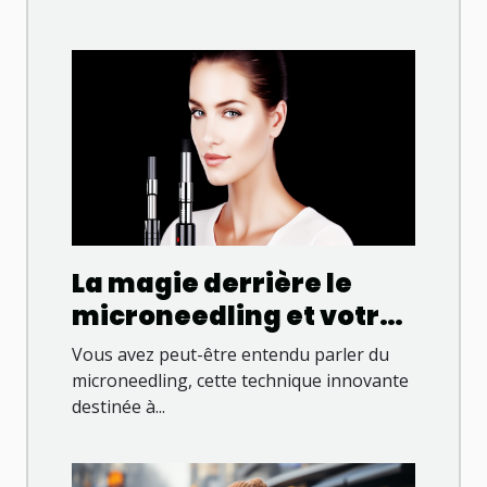
La magie derrière le
microneedling et votre
peau
Vous avez peut-être entendu parler du
microneedling, cette technique innovante
destinée à...