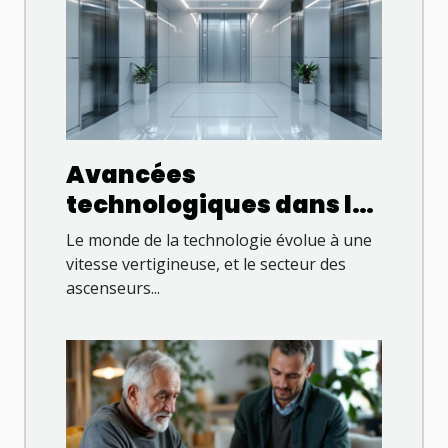
Avancées
technologiques dans les
ascenseurs
Le monde de la technologie évolue à une
domestiques pour
vitesse vertigineuse, et le secteur des
ascenseurs...
l'autonomie à domicile