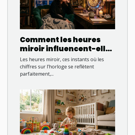
Comment les heures
miroir influencent-elles
votre quotidien ?
Les heures miroir, ces instants où les
chiffres sur l’horloge se reflètent
parfaitement,...