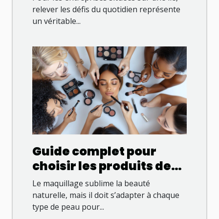
insulaires ?
relever les défis du quotidien représente
un véritable...
Guide complet pour
choisir les produits de
maquillage adaptés à
Le maquillage sublime la beauté
chaque type de peau
naturelle, mais il doit s’adapter à chaque
type de peau pour...