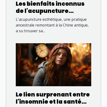
Les bienfaits inconnus
de l'acupuncture
esthétique
L'acupuncture esthétique, une pratique
ancestrale remontant à la Chine antique,
a su trouver sa...
Le lien surprenant entre
l'insomnie et la santé